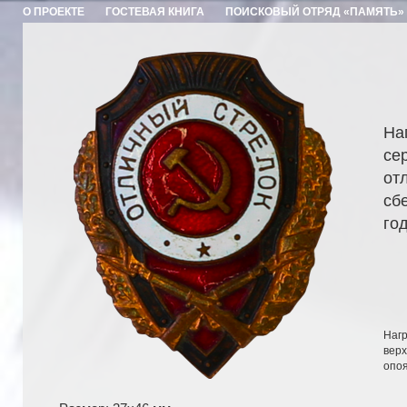
О ПРОЕКТЕ
ГОСТЕВАЯ КНИГА
ПОИСКОВЫЙ ОТРЯД «ПАМЯТЬ»
На
се
от
сб
год
Нагр
вер
опоя