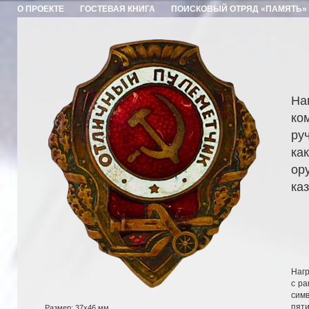
О ПРОЕКТЕ
ГОСТЕВАЯ КНИГА
ПОИСКОВЫЙ ОТРЯД «ПАМЯТЬ»
На
ко
ру
ка
ор
ка
Нагр
с ра
симв
пяти
Размер: 37x46 мм