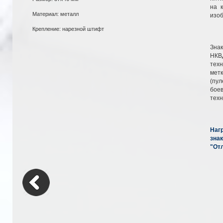
на 
Материал: металл
изо
Крепление: нарезной штифт
Зна
НКВ
техн
метк
(пул
боев
техн
Наг
зна
"От