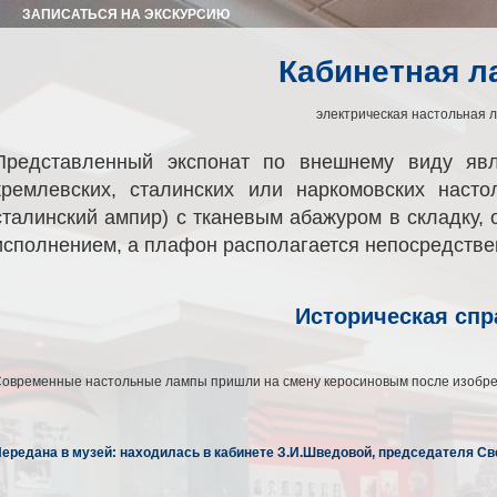
ЗАПИСАТЬСЯ НА ЭКСКУРСИЮ
Кабинетная л
электрическая настольная 
Представленный экспонат по внешнему виду явл
кремлевских, сталинских или наркомовских насто
сталинский ампир) с тканевым абажуром в складку,
исполнением, а плафон располагается непосредстве
Историческая спр
овременные настольные лампы пришли на смену керосиновым после изобре
ередана в музей: находилась в кабинете З.И.Шведовой, председателя Све