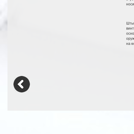
носи
Шты
винт
осн
оруж
на к