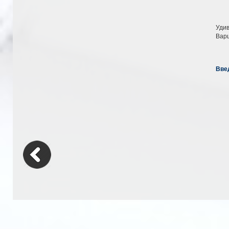
Уди
Варш
Вве