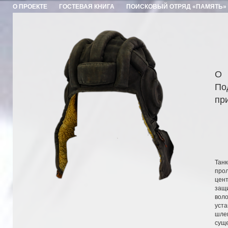
О ПРОЕКТЕ
ГОСТЕВАЯ КНИГА
ПОИСКОВЫЙ ОТРЯД «ПАМЯТЬ»
О 
По
пр
Тан
про
цен
защ
воло
уст
шле
сущ