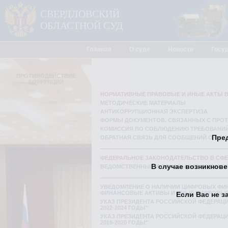
СВЕРДЛОВСКИЙ
ОБЛАСТНОЙ СУД
Главная
О суде
Новости
Госу
ПРОТИВОДЕЙСТВИЕ
КОРРУПЦИИ
НОРМАТИВНЫЕ ПРАВОВЫЕ И ИНЫЕ АКТЫ В
МЕТОДИЧЕСКИЕ МАТЕРИАЛЫ
АНТИКОРРУПЦИОННАЯ ЭКСПЕРТИЗА
ФОРМЫ ДОКУМЕНТОВ, СВЯЗАННЫХ С ПРОТ
КОМИССИЯ ПО СОБЛЮДЕНИЮ ТРЕБОВАНИЙ
Пред
ОБРАТНАЯ СВЯЗЬ ДЛЯ СООБЩЕНИЙ О ФАК
ФЕДЕРАЛЬНОЕ ЗАКОНОДАТЕЛЬСТВО В СФ
В случае возникнов
ВЕДОМСТВЕННЫЕ И ЛОКАЛЬНЫЕ НОРМАТИ
УВЕДОМЛЕНИЕ О НАЛИЧИИ ЦИФРОВЫХ ФИ
ФИНАНСОВЫЕ АКТИВЫ И ИНЫЕ ЦИФРОВЫЕ
Если Вас не з
УКАЗ ПРЕЗИДЕНТА РОССИЙСКОЙ ФЕДЕРАЦИИ
2022-2024 ГОДЫ"
УКАЗ ПРЕЗИДЕНТА РОССИЙСКОЙ ФЕДЕРАЦИИ
2018-2020 ГОДЫ"