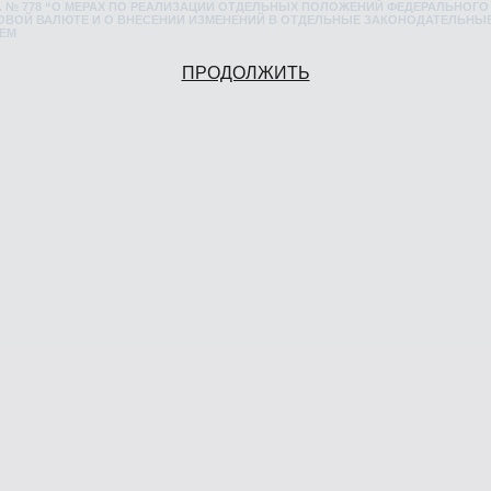
0 Г. № 778 “О МЕРАХ ПО РЕАЛИЗАЦИИ ОТДЕЛЬНЫХ ПОЛОЖЕНИЙ ФЕДЕРАЛЬНОГО
ВОЙ ВАЛЮТЕ И О ВНЕСЕНИИ ИЗМЕНЕНИЙ В ОТДЕЛЬНЫЕ ЗАКОНОДАТЕЛЬНЫ
ИЕМ
ПРОДОЛЖИТЬ