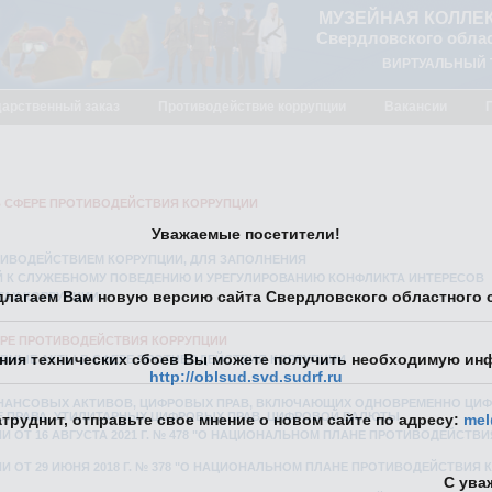
МУЗЕЙНАЯ КОЛЛЕ
Свердловского облас
ВИРТУАЛЬНЫЙ 
дарственный заказ
Противодействие коррупции
Вакансии
 СФЕРЕ ПРОТИВОДЕЙСТВИЯ КОРРУПЦИИ
Уважаемые посетители!
ИВОДЕЙСТВИЕМ КОРРУПЦИИ, ДЛЯ ЗАПОЛНЕНИЯ
 К СЛУЖЕБНОМУ ПОВЕДЕНИЮ И УРЕГУЛИРОВАНИЮ КОНФЛИКТА ИНТЕРЕСОВ
лагаем Вам новую версию сайта Свердловского областного с
ТАХ КОРРУПЦИИ
ЕРЕ ПРОТИВОДЕЙСТВИЯ КОРРУПЦИИ
ения технических сбоев Вы можете получить необходимую ин
ВНЫЕ АКТЫ В СФЕРЕ ПРОТИВОДЕЙСТВИЯ КОРРУПЦИИ
http://oblsud.svd.sudrf.ru
НАНСОВЫХ АКТИВОВ, ЦИФРОВЫХ ПРАВ, ВКЛЮЧАЮЩИХ ОДНОВРЕМЕННО ЦИ
 ПРАВА, УТИЛИТАРНЫХ ЦИФРОВЫХ ПРАВ, ЦИФРОВОЙ ВАЛЮТЫ
атруднит, отправьте свое мнение о новом сайте по адресу:
mel
 ОТ 16 АВГУСТА 2021 Г. № 478 "О НАЦИОНАЛЬНОМ ПЛАНЕ ПРОТИВОДЕЙСТВ
 ОТ 29 ИЮНЯ 2018 Г. № 378 "О НАЦИОНАЛЬНОМ ПЛАНЕ ПРОТИВОДЕЙСТВИЯ 
С ува