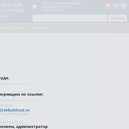
САЙТ ОПТИМИЗИРОВАН
КЦИЯ ВОВ
ПОД МОБИЛЬНЫЕ
тного суда
УСТРОЙСТВА >
ТУР
Пресс-служба
Контакты
уда.
формацию по ссылке:
ФРОВЫЕ
@ekboblsud.ru
ИЯ КОРРУПЦИИ НА
КОРРУПЦИИ НА
жением, администратор