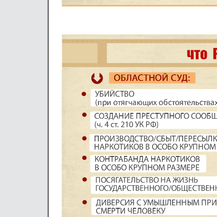
Уважаем
Предлагаем Вам новую
облас
В случае возникновения
получить необходим
http://ob
Если Вас не затруднит, 
сайте по адре