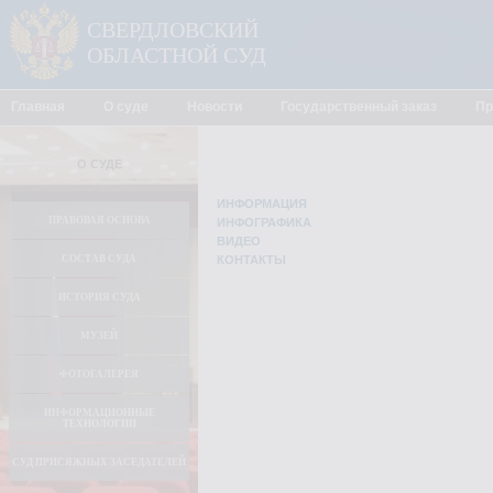
СВЕРДЛОВСКИЙ
ОБЛАСТНОЙ СУД
Главная
О суде
Новости
Государственный заказ
Пр
О СУДЕ
ИНФОРМАЦИЯ
ПРАВОВАЯ ОСНОВА
ИНФОГРАФИКА
ВИДЕО
СОСТАВ СУДА
КОНТАКТЫ
ИСТОРИЯ СУДА
МУЗЕЙ
ФОТОГАЛЕРЕЯ
ИНФОРМАЦИОННЫЕ
ТЕХНОЛОГИИ
СУД ПРИСЯЖНЫХ ЗАСЕДАТЕЛЕЙ